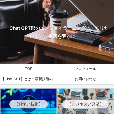
Chat GPT郎のエンジョイラーニング：「知りた
い！」が生活を豊かに！
TOP
プロフィール
【Chat GPT】とは？最新技術の魅
お問い合わせ
力を解説！
【科学と技術】
【ビジネスと経済】