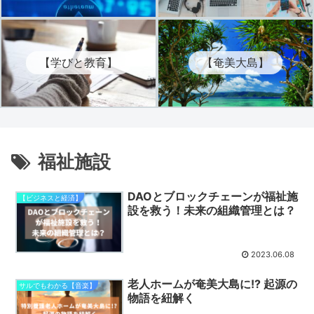
【学びと教育】
【奄美大島】
福祉施設
DAOとブロックチェーンが福祉施
【ビジネスと経済】
設を救う！未来の組織管理とは？
2023.06.08
老人ホームが奄美大島に!? 起源の
サルでもわかる【音楽】
物語を紐解く