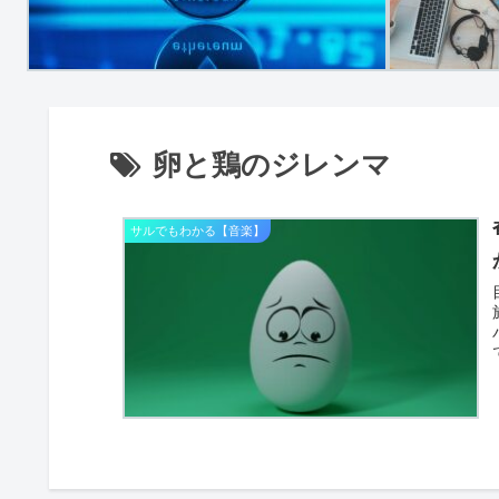
卵と鶏のジレンマ
サルでもわかる【音楽】
目次 序章
施
バラ