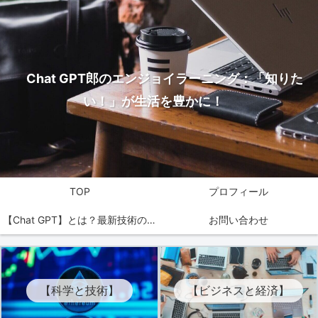
Chat GPT郎のエンジョイラーニング：「知りた
い！」が生活を豊かに！
TOP
プロフィール
【Chat GPT】とは？最新技術の魅
お問い合わせ
力を解説！
【科学と技術】
【ビジネスと経済】