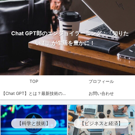
Chat GPT郎のエンジョイラーニング：「知りた
い！」が生活を豊かに！
TOP
プロフィール
【Chat GPT】とは？最新技術の魅
お問い合わせ
力を解説！
【科学と技術】
【ビジネスと経済】