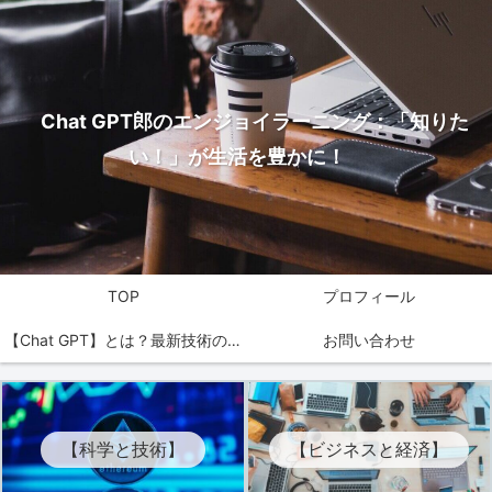
Chat GPT郎のエンジョイラーニング：「知りた
い！」が生活を豊かに！
TOP
プロフィール
【Chat GPT】とは？最新技術の魅
お問い合わせ
力を解説！
【科学と技術】
【ビジネスと経済】